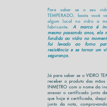
Para saber se o seu vi
TEMPERADO, basta você ve
algum local no vidro a ma
fabricante.
A marca é inde
mesmo passando anos, ela nã
fundida ao vidro no moment
foi levado ao forno par
resistência e se tornar um v
segurança.
Já para saber se o VIDRO 
receber o produto das mãos 
INMETRO com o nome da indús
anexar o certificado junto 
que hoje é certificada, daqu
junto da nota, comprovand