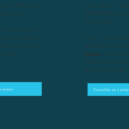
 tem certificação e,
você adquiriu dev
 está válida.
CERTIFICADO da ind
foi produzido.
é essencial, pois a
ual e caso a empresa
Caso o seu fornec
nifica que está com a
certificado, você
pode
u perdida.
entrega
, se a logom
consta no seu vidr
empresa certificada.
a passo
Consultar se a em