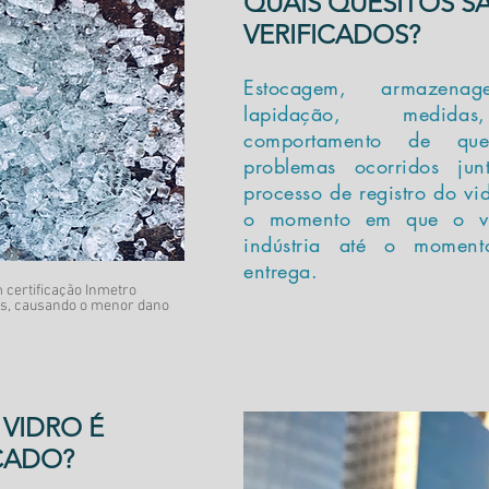
QUAIS QUESITOS S
VERIFICADOS?
Estocagem, armazenag
lapidação, medidas
comportamento de que
problemas ocorridos jun
processo de registro do vi
o momento em que o vi
indústria até o momen
entrega.
certificação Inmetro
os, causando o menor dano
VIDRO É
CADO?