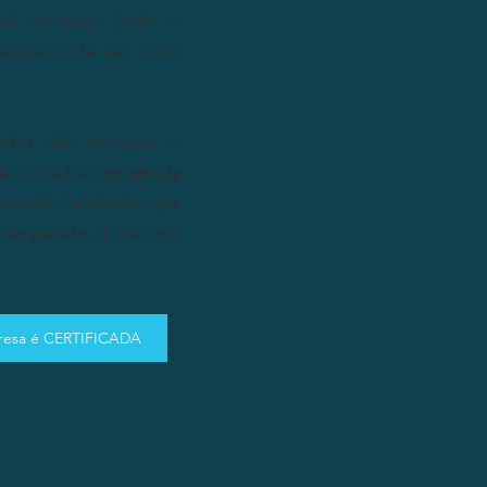
erá entregar junto o
ústria onde seu vidro
edor não entregue o
 consultar,
no ato da
arca do fabricante que
o temperado, é de uma
presa é CERTIFICADA