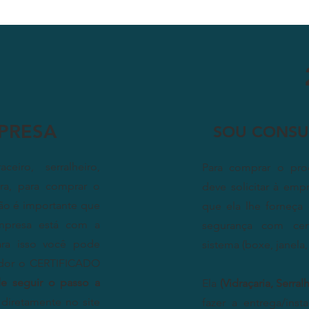
PRESA
SOU CONSU
iro, serralheiro,
Para comprar o prod
ora, para comprar o
deve solicitar à emp
ção é importante que
que ela lhe forneça
empresa está com a
segurança com cer
Para isso você pode
sistema (boxe, janela,
cedor o CERTIFICADO
e seguir o passo a
Ela
(Vidraçaria, Serra
r diretamente no site
fazer a entrega/ins