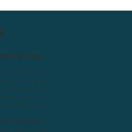
2
MIDOR FINAL
uto certificado, você
resa que fará o serviço
 o vidro temperado de
tificação para o seu
 porta, dentre outros).
lheria ou Sistemistas)
ao
talação do sistema que