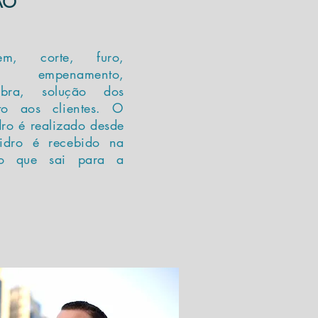
ÃO
em, corte, furo,
, empenamento,
bra, solução dos
to aos clientes. O
dro é realizado desde
dro é recebido na
to que sai para a