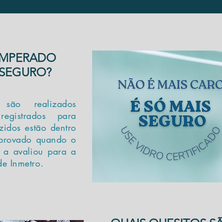
EMPERADO
 SEGURO?
são realizados
egistrados para
zidos estão dentro
provado quando o
 a avaliou para a
de Inmetro.