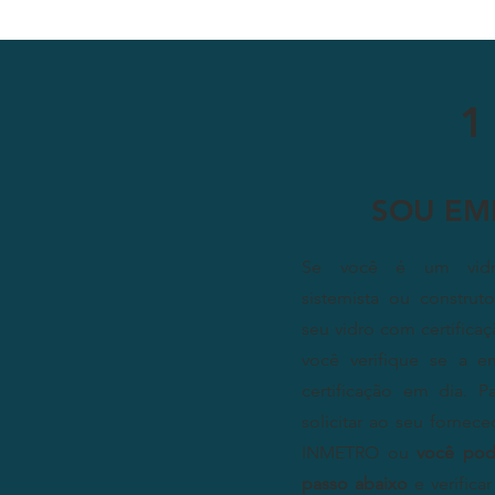
1
SOU EM
Se você é um vidrace
sistemista ou construt
seu vidro com certifica
você verifique se a 
certificação em dia. 
solicitar ao seu forne
INMETRO ou
você pod
passo abaixo
e verifica