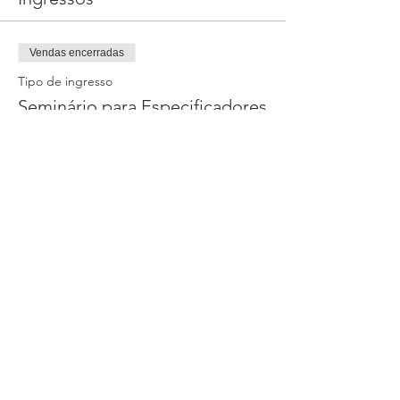
Vendas encerradas
Tipo de ingresso
Seminário para Especificadores
Mais informações
Preço
R$ 0,00
Vendas encerradas
Tipo de ingresso
2º Lote - Seminário
Mais informações
Preço