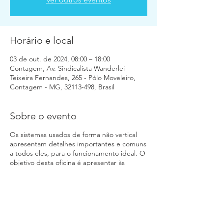
Horário e local
03 de out. de 2024, 08:00 – 18:00
Contagem, Av. Sindicalista Wanderlei
Teixeira Fernandes, 265 - Pólo Moveleiro,
Contagem - MG, 32113-498, Brasil
Sobre o evento
Os sistemas usados de forma não vertical
apresentam detalhes importantes e comuns
a todos eles, para o funcionamento ideal. O
objetivo desta oficina é apresentar às
possibilidades de sistemas existentes de
marquise, clarabóia, coberturas e fachadas
inclinadas aos participantes e mostrar as
particularidades de cada sistema. Apesar
de parecer um sistema simples, ele é
considerado de média e alta complexidade