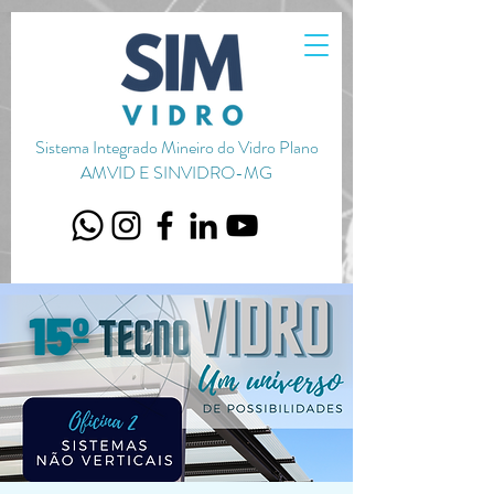
720656651051587
Sistema Integrado Mineiro do Vidro Plano
AMVID E SINVIDRO-MG