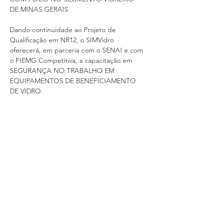
DE MINAS GERAIS
Dando continuidade ao Projeto de 
Qualificação em NR12, o SIMVidro 
oferecerá, em parceria com o SENAI e com 
o FIEMG Competitiva, a capacitação em 
SEGURANÇA NO TRABALHO EM 
EQUIPAMENTOS DE BENEFICIAMENTO 
DE VIDRO. 
Público-alvo:
 Trabalhadores que operam 
máquinas e equipamentos para a realização 
das atividades diárias na indústria de 
processamento de vidros associadas ao 
SIMVIDRO.
Pré-requisitos
• Idade: 18 anos
Mostrar mais