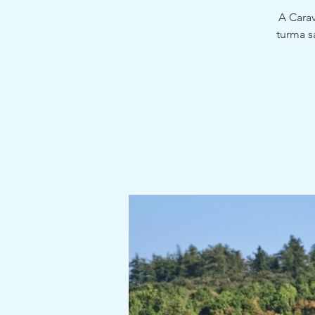
A Cara
turma s