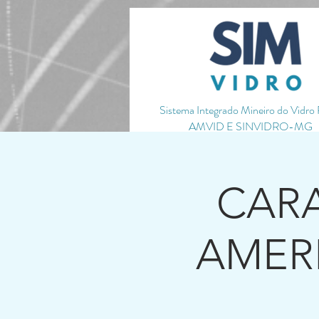
720656651051587
Sistema Integrado Mineiro do Vidro
AMVID E SINVIDRO-MG
HOME
QUEM SOMOS
ASSOC
CAR
AMERI