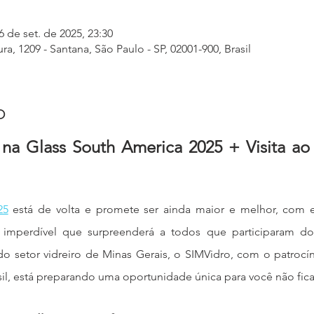
6 de set. de 2025, 23:30
a, 1209 - Santana, São Paulo - SP, 02001-900, Brasil
o
na Glass South America 2025 + Visita a
25
 está de volta e promete ser ainda maior e melhor, com e
 imperdível que surpreenderá a todos que participaram do
s do setor vidreiro de Minas Gerais, o SIMVidro, com o patro
sil, está preparando uma oportunidade única para você não ficar