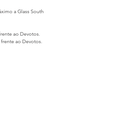
áximo a Glass South 
 frente ao Devotos.
m frente ao Devotos. 