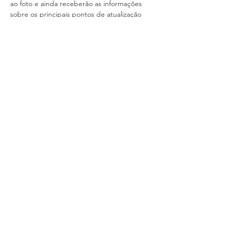
ao foto e ainda receberão as informações 
sobre os principais pontos de atualização 
da 
Norma Técnica 7199 - Vidros para a 
Construção Civil 
e conhecerão o novo 
programa de qualificação GRATUITO e 
digital chamado 
Educavidro
.
PROGRAMAÇÃO - 08/12  - Das 13h às 17h
13H       ABERTURA
13H15   Oficina MultPortas DEC Temper
Mostrar mais
Compartilhe esse evento
SISTEMA INTEGRADO MINEIRO DO VIDRO