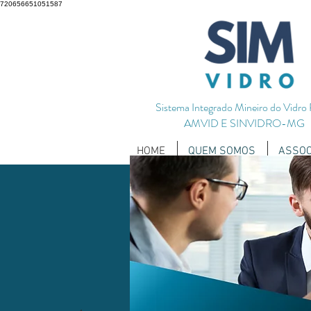
720656651051587
Sistema Integrado Mineiro do Vidro
AMVID E SINVIDRO-MG
HOME
QUEM SOMOS
ASSOC