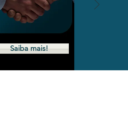
Saiba mais!
DISSÍDIO
CCT E ACT.
O QUE É?