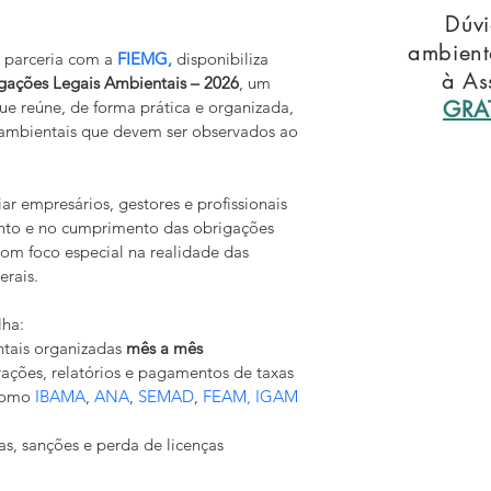
Dúvi
ambient
 parceria com a 
FIEMG,
 disponibiliza 
à As
igações Legais Ambientais – 2026
, um 
GRA
ue reúne, de forma prática e organizada, 
s ambientais que devem ser observados ao 
ar empresários, gestores e profissionais 
nto e no cumprimento das obrigações 
com foco especial na realidade das 
rais.
lha:
tais organizadas 
mês a mês
rações, relatórios e pagamentos de taxas
como 
IBAMA
, 
ANA
, 
SEMAD
, 
FEAM,
IGAM
as, sanções e perda de licenças 