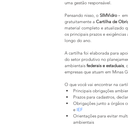
uma gestão responsável.
Pensando nisso, o 
SIMVidro - 
 em
gratuitamente a 
Cartilha de Obr
material completo e atualizado q
os principais prazos e exigência
longo do ano.
A cartilha foi elaborada para apoi
do setor produtivo no planejame
ambientais 
federais e estaduais
, 
empresas que atuam em Minas Ge
O que você vai encontrar na carti
Principais obrigações ambien
Prazos para cadastros, decla
Obrigações junto a órgãos 
e 
IEF
Orientações para evitar mult
ambientais