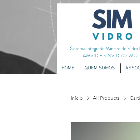
720656651051587
Sistema Integrado Mineiro do Vidro
AMVID E SINVIDRO-MG
HOME
QUEM SOMOS
ASSOC
Início
All Products
Cart