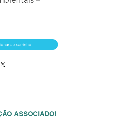
ço
ionar ao carrinho
ÃO ASSOCIADO!