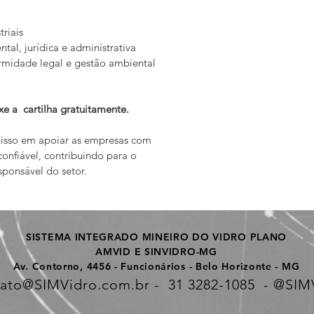
riais
ntal, jurídica e administrativa
midade legal e gestão ambiental 
e a  cartilha gratuitamente. 
isso em apoiar as empresas com 
confiável, contribuindo para o 
sponsável do setor.
SISTEMA INTEGRADO MINEIRO DO VIDRO PLANO
AMVID E SINVIDRO-MG
Av. Contorno, 4456 - Funcionários - Belo Horizonte - MG
tato@SIMVidro.com.br
-
31 3282-1085 - @
SIM